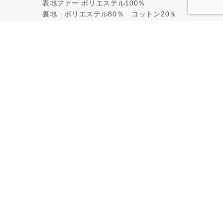
表地ファー ポリエステル100％
裏地 ポリエステル80％ コットン20％
【組成についてのご注意】
現在表示の混率は製造工場情報に基づきます。
生地試験により表示と若干異なる可能性がございま
す。
ご予約の際は予めご了承ください。
展開色：
Pink・Brown・Navy
購入はこちら
一覧に戻る