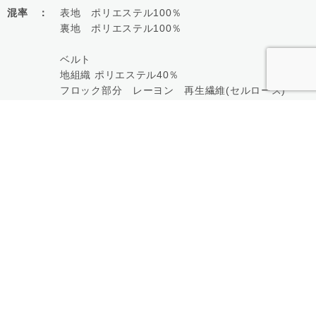
混率 ：
表地 ポリエステル100％
裏地 ポリエステル100％
ベルト
地組織 ポリエステル40％
フロック部分 レーヨン 再生繊維(セルロース)
【組成についてのご注意】
現在表示の混率は製造工場情報に基づきます。
生地試験により表示と若干異なる可能性がございま
す。
ご予約の際は予めご了承ください。
展開色：
Ivory・Camel・Brown
購入はこちら
一覧に戻る