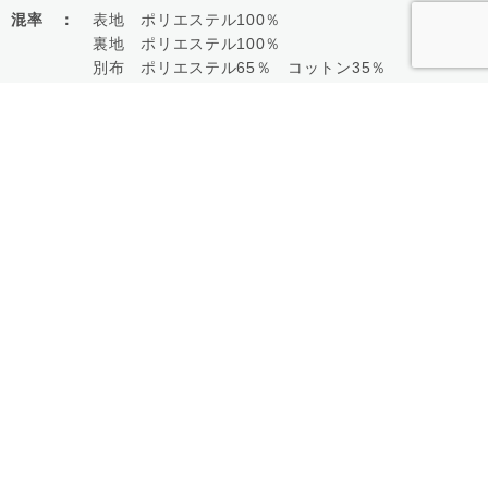
混率 ：
表地 ポリエステル100％
裏地 ポリエステル100％
別布 ポリエステル65％ コットン35％
【組成についてのご注意】
現在表示の混率は製造工場情報に基づきます。
生地試験により表示と若干異なる可能性がございま
す。
ご予約の際は予めご了承ください。
展開色：
Beige・Brown
購入はこちら
一覧に戻る